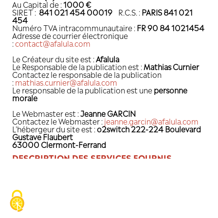
INFORMATIONS LÉGALES
Statut du propriétaire :
societe
Préfixe :
SAS
Nom de la Société :
AFALULA (Agence fra
développement d'AlUla)
Adresse :
82, RUE DE COURCELLES 750
Tél :
+33 (0)1 44 55 08 15
Au Capital de :
1000 €
SIRET :
841 021 454 00019
R.C.S. :
PA
454
Numéro TVA intracommunautaire :
FR 
Adresse de courrier électronique
:
contact@afalula.com
Le Créateur du site est :
Afalula
Le Responsable de la publication est :
Ma
Contactez le responsable de la publicat
:
mathias.curnier@afalula.com