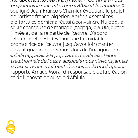
L’effervescence autour du développeme
a rappelé les préparatifs d’un mariage 
Merabet
(
It’s not early anymore
). «
Com
préparions la rencontre entre AlUla e
souligné Jean-François Charnier, évoqu
de l’artiste franco-algérien. Après six 
d’efforts, ce dernier a réussi à convainc
seule chanteuse de mariage (tagaga) d’
filmée et de faire partie de l’œuvre. D’
réticente, elle est devenue une formid
promotrice de l’œuvre, jusqu’à vouloir
devant quarante personnes lors de l’in
«
Cela rappelait à la population locale l