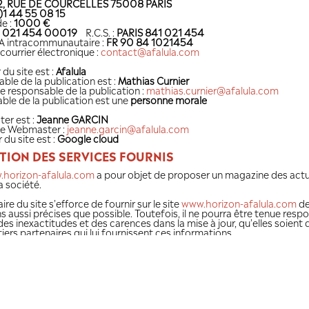
Conformément aux dispositions des arti
pour la Confiance dans l'économie numé
des utilisateurs et visiteurs du site :
www
INFORMATIONS LÉGALES
Statut du propriétaire :
societe
Préfixe :
SAS
Nom de la Société :
AFALULA (Agence fr
Adresse :
82, RUE DE COURCELLES 75
Tél :
+33 (0)1 44 55 08 15
Au Capital de :
1000 €
SIRET :
841 021 454 00019
R.C.S. :
P
Numéro TVA intracommunautaire :
FR 
Adresse de courrier électronique :
cont
Le Créateur du site est :
Afalula
Le Responsable de la publication est :
M
Contactez le responsable de la publicat
Le responsable de la publication est u
Le Webmaster est :
Jeanne GARCIN