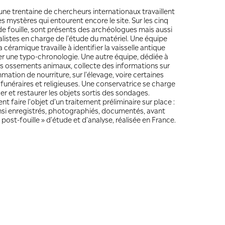
COMPLÉMENT
À Dadan, une tre
à percer les myst
secteurs de foui
des spécialistes
dédiée à la cérami
et à en tirer une
l’étude des osse
la consommation d
pratiques funéra