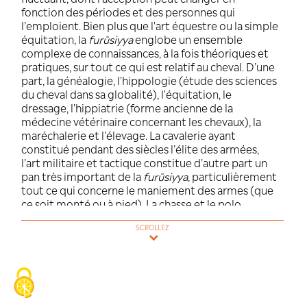
Au niveau linguistique, le terme
furūsiy
racine FaRuSa, qui signifie : « être versé
qui concerne les chevaux ». La
furūsiyya
l’action de ce verbe, c’est-à-dire le fait 
connaissances dans le domaine des che
leur monte. La
furūsiyya
est un concept 
fluctuant, dont l’acception peut chang
fonction des périodes et des personnes
l’emploient. Bien plus que l'art équestr
équitation, la
furūsiyya
englobe un ens
complexe de connaissances, à la fois th
pratiques, sur tout ce qui est relatif au 
part, la généalogie, l'hippologie (étude
du cheval dans sa globalité), l'équitation
dressage, l'hippiatrie (forme ancienne d
médecine vétérinaire concernant les ch