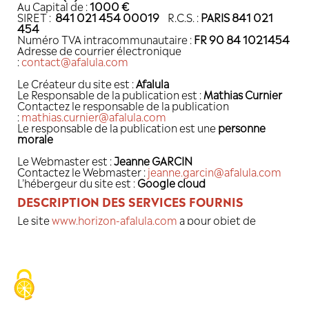
INFORMATIONS LÉGALES
Statut du propriétaire :
societe
Préfixe :
SAS
Nom de la Société :
AFALULA (Agence fra
développement d'AlUla)
Adresse :
82, RUE DE COURCELLES 750
Tél :
+33 (0)1 44 55 08 15
Au Capital de :
1000 €
SIRET :
841 021 454 00019
R.C.S. :
PA
454
Numéro TVA intracommunautaire :
FR 
Adresse de courrier électronique
:
contact@afalula.com
Le Créateur du site est :
Afalula
Le Responsable de la publication est :
Ma
Contactez le responsable de la publicat
:
mathias.curnier@afalula.com