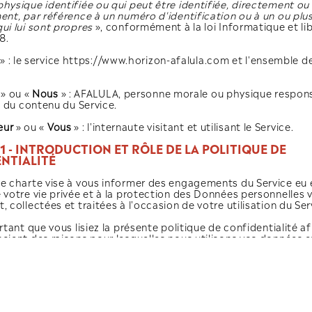
PERSONNELLES
DÉFINITION DES TERMES UTIL
CONFIDENTIALITÉ
On désignera par la suite :
• «
Donnée personnelle
» : se défin
personne physique identifiée ou qui
indirectement, par référence à un n
éléments qui lui sont propres
», co
janvier 1978.
• «
Service
» : le service https://ww
contenus.
• «
Editeur
» ou «
Nous
» : AFALULA,
l'édition et du contenu du Service.