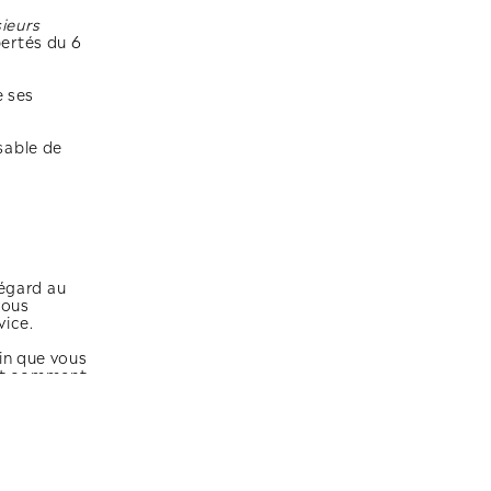
ISÉS DANS LA POLITIQUE DE
it comme «
toute information relative à une
 peut être identifiée, directement ou
uméro d'identification ou à un ou plusieurs
nformément à la loi Informatique et libertés
w.horizon-afalula.com et l'ensemble de ses
 personne morale ou physique responsable 