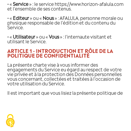
• «
Donnée personnelle
» : se définit c
information relative à une personne ph
identifiée ou qui peut être identifiée, 
indirectement, par référence à un numé
d'identification ou à un ou plusieurs élé
sont propres
», conformément à la loi I
libertés du 6 janvier 1978.
• «
Service
» : le service https://www.hor
et l'ensemble de ses contenus.
• «
Editeur
» ou «
Nous
» : AFALULA, pers
physique responsable de l'édition et du
Service.
• «
Utilisateur
» ou «
Vous
» : l'internaute 
utilisant le Service.
ARTICLE 1 - INTRODUCTION ET RÔ